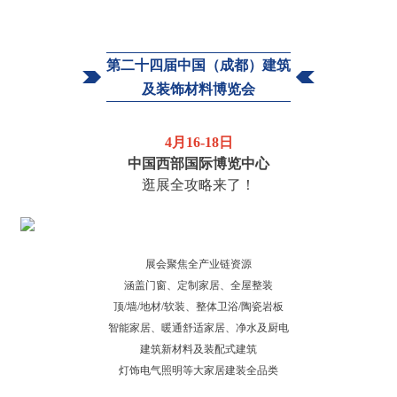
第二十四届中国（成都）
建筑
及装饰材料博览会
4月16-18日
中国西部国际博览中心
逛展全攻略来了！
展会聚焦全产业链资源
涵盖门窗、定制家居、全屋整装
顶/墙/地材/软装、整体卫浴/陶瓷岩板
智能家居、暖通舒适家居、净水及厨电
建筑新材料及
装配式建筑
灯饰电气照明等大家居建装全品类